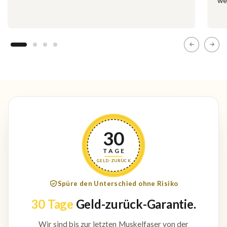
we
30
TAGE
GELD-ZURÜCK
Spüre den Unterschied ohne Risiko
30 Tage
Geld-zurück-Garantie.
Wir sind bis zur letzten Muskelfaser von der