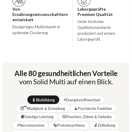
Von
Laborgeprüfte
Ernährungswissenschaftlern
Premium Qualität
entwickelt
Unter höchsten
Einzigartiges Multivitamin in
Qualitätsstandards
optimaler Dosierung
produziert und extern
Laborgeprüft.
Alle 80 gesundheitlichen Vorteile
vom Solid Multi auf einen Blick.
💉
⚡
Blutbildung
Energiestoffwechsel
😴
🧘
Müdigkeit & Ermüdung
Psychische Funktion
🧠
🦷
Geistige Leistung
Knochen, Zähne & Gelenke
⚡
🔩
🔬
Nervensystem
Proteinsynthese
Zellteilung