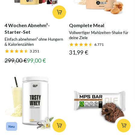
4 Wochen Abnehm²-
Qomplete Meal
Starter-Set
Vollwertiger Mahlzeiten-Shake für
deine Ziele
Einfach abnehmen² ohne Hungern
& Kalorienzählen
6.771
3.251
31,99 €
299,00 €
99,00 €
Neu